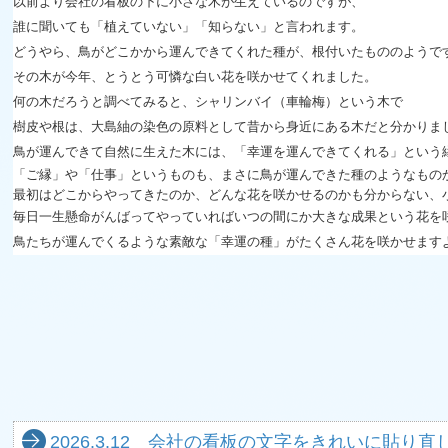
以前より会社の看板の下に小さな木が生えているのですが、
誰に聞いても「植えていない」「知らない」と言われます。
どうやら、鳥がどこかから運んできてくれた種が、根付いたもののようで
その木が今年、とうとう可憐な白い花を咲かせてくれました。
何の木だろうと調べてみると、シャリンバイ（車輪梅）という木で
樹皮や根は、大島紬の染色の原料として昔から身近にある木だと分かりま
鳥が運んできて自然に生えた木には、「幸運を運んできてくれる」という
「ご縁」や「仕事」というものも、まさに鳥が運んできた種のようなもの
最初はどこからやってきたのか、どんな花を咲かせるのかも分からない、
毎日一生懸命がんばってやっていればいつの間にか大きな成果という花を
鳥たちが運んでくるような素敵な「幸運の種」がたくさん花を咲かせます
2026.3.12 会社の看板の文字をきれいに貼り直