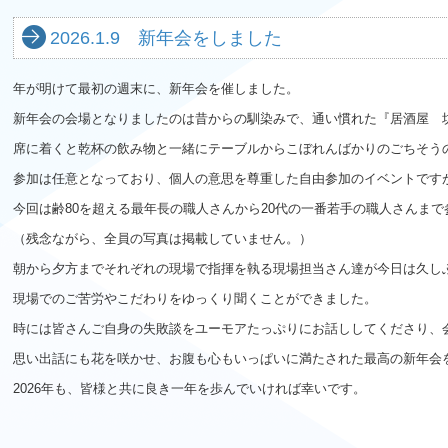
2026.1.9 新年会をしました
年が明けて最初の週末に、新年会を催しました。
新年会の会場となりましたのは昔からの馴染みで、通い慣れた『居酒屋 
席に着くと乾杯の飲み物と一緒にテーブルからこぼれんばかりのごちそう
参加は任意となっており、個人の意思を尊重した自由参加のイベントです
今回は齢80を超える最年長の職人さんから20代の一番若手の職人さんま
（残念ながら、全員の写真は掲載していません。）
朝から夕方までそれぞれの現場で指揮を執る現場担当さん達が今日は久し
現場でのご苦労やこだわりをゆっくり聞くことができました。
時には皆さんご自身の失敗談をユーモアたっぷりにお話ししてくださり、
思い出話にも花を咲かせ、お腹も心もいっぱいに満たされた最高の新年会
2026年も、皆様と共に良き一年を歩んでいければ幸いです。