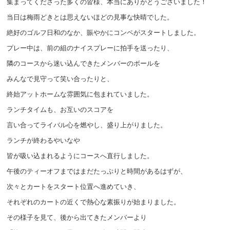
集まってくださった多くの皆様、本当にありがとうございました！
当日は梅雨どきとは思えないほどの見事な快晴でした。
絶好のゴルフ日和のなか、賑やかにコンペがスタートしました。
プレー中は、前の組のナイスプレーに拍手を送ったり、
隣のコースから迷い込んできたメンバーのボールを
みんなで見守って笑い合ったりと、
終始アットホームな雰囲気に包まれていました。
ランチタイムも、お互いのスコアを
言い合ってライバル心を燃やし、盛り上がりました。
ランチが終わるやいなや
皆が吸い込まれるようにコースへ直行しました。
午後のティーオフまではまだたっぷりと時間があるはずが、
次々とカートをスタート位置へ進めていき、
それぞれのカートの近くで熱心な素振りが始まりました。
その様子を見て、後から出てきたメンバーより