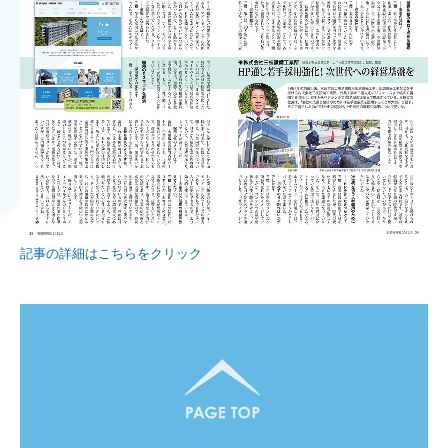
[募集要項]配管工
[募集要項]CADオペ兼管理補助
[募集要項]現場管理(経験者)
お問合せ
福利厚生（リゾート）
記事の詳細はこちらをクリック