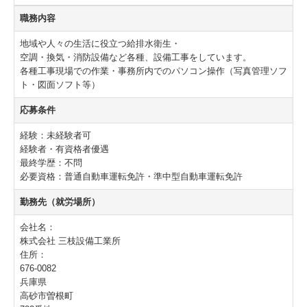
職務内容
[募集要項]配管工
地域や人々の生活に役立つ給排水衛生・
[募集要項]CADオペ兼管理補助
空調・換気・消防設備など各種、設備工事をしています。
各種工事現場での作業・事務所内でのパソコン操作（写真管理ソフ
ト・図面ソフト等）
[募集要項]現場管理(経験者)
応募条件
お問合せ
経験：未経験者可
福利厚生（リゾート）
経験者・有資格者優遇
最終学歴：不問
必要資格：普通自動車運転免許・準中型自動車運転免許
勤務先（就労場所）
会社名：
株式会社 三枝設備工業所
住所：
676-0082
兵庫県
高砂市曽根町