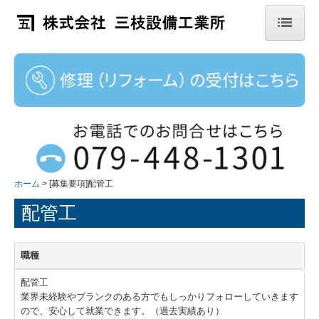
ホーム
企業情報
事業内容
施工実績
ホーム
[募集要項]配管工
会社紹介
配管工
社員の声
お知らせ
職種
メディア掲載情報
配管工
業界未経験やブランクのある方でもしっかりフォローしていきます
ので、安心して就業できます。（過去実績あり）
採用情報